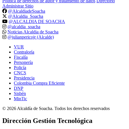
Política de derechos de autor y tratamiento de datos
Directorio
Administrar Sitio
@AlcaldiadeSoacha
@Alcaldia_Soacha
@ALCALDIA DE SOACHA
@alcaldia_soacha
Noticias Alcaldia de Soacha
@julianpericojr (Alcalde)
VUR
Contraloría
Fiscalía
Personería
Policía
CNCS
Presidencia
Colombia Compra Eficiente
DNP
Sisbén
MinTic
©
2026
Alcaldía de Soacha. Todos los derechos reservados
Dirección Gestión Tecnológica