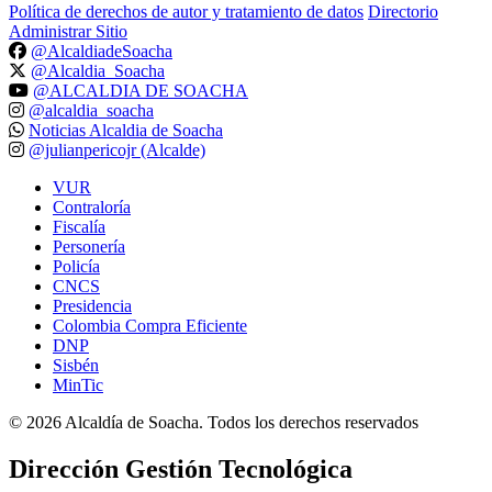
Política de derechos de autor y tratamiento de datos
Directorio
Administrar Sitio
@AlcaldiadeSoacha
@Alcaldia_Soacha
@ALCALDIA DE SOACHA
@alcaldia_soacha
Noticias Alcaldia de Soacha
@julianpericojr (Alcalde)
VUR
Contraloría
Fiscalía
Personería
Policía
CNCS
Presidencia
Colombia Compra Eficiente
DNP
Sisbén
MinTic
©
2026
Alcaldía de Soacha. Todos los derechos reservados
Dirección Gestión Tecnológica