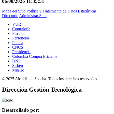
06/08/2026 11:35:51
Mapa del Sitio
Política y Tratamiento de Datos
Estadísticas
Directorio
Administrar Sitio
VUR
Contraloría
Fiscalía
Personería
Policía
CNCS
Presidencia
Colombia Compra Eficiente
DNP
Sisbén
MinTic
©
2025
Alcaldía de Soacha. Todos los derechos reservados
Dirección Gestión Tecnológica
Desarrollado por: